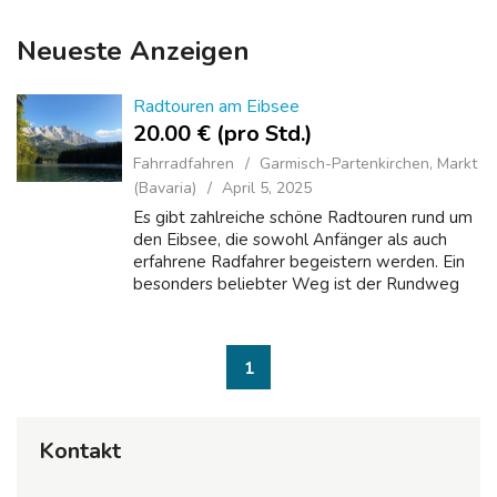
Neueste Anzeigen
Radtouren am Eibsee
20.00 € (pro Std.)
Fahrradfahren
Garmisch-Partenkirchen, Markt
(Bavaria)
April 5, 2025
Es gibt zahlreiche schöne Radtouren rund um
den Eibsee, die sowohl Anfänger als auch
erfahrene Radfahrer begeistern werden. Ein
besonders beliebter Weg ist der Rundweg
um den gesamten See. Dieser etwa neun
Kilometer lange Weg führt entlang des Ufers
...
1
Kontakt