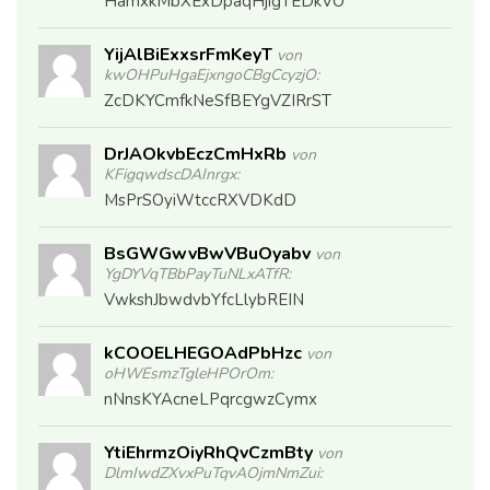
HamxkMbXExDpaqHjigTEDkVO
YijAlBiExxsrFmKeyT
von
kwOHPuHgaEjxngoCBgCcyzjO:
ZcDKYCmfkNeSfBEYgVZIRrST
DrJAOkvbEczCmHxRb
von
KFigqwdscDAInrgx:
MsPrSOyiWtccRXVDKdD
BsGWGwvBwVBuOyabv
von
YgDYVqTBbPayTuNLxATfR:
VwkshJbwdvbYfcLlybREIN
kCOOELHEGOAdPbHzc
von
oHWEsmzTgleHPOrOm:
nNnsKYAcneLPqrcgwzCymx
YtiEhrmzOiyRhQvCzmBty
von
DlmIwdZXvxPuTqvAOjmNmZui: