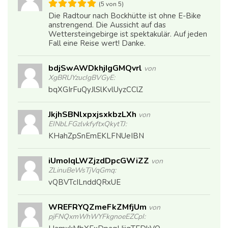
(5 von 5)
Die Radtour nach Bockhütte ist ohne E-Bike
anstrengend. Die Aussicht auf das
Wettersteingebirge ist spektakulär. Auf jeden
Fall eine Reise wert! Danke.
bdjSwAWDkhjIgGMQvrl
von
XgBRUYzucIgBVGyE:
bqXGIrFuQyJlSlKvlUyzCClZ
JkjhSBNlxpxjsxkbzLXh
von
EINbLFGzlvkfyftxQkytTJ:
KHahZpSnEmEKLFNUeIBN
iUmoIqLWZjzdDpcGWiZZ
von
ZLinuBeWsTjVqGmq:
vQBVTcILnddQRxUE
WREFRYQZmeFkZMfjUm
von
pjFNQxmWhWYFkgnoeEZCpI: